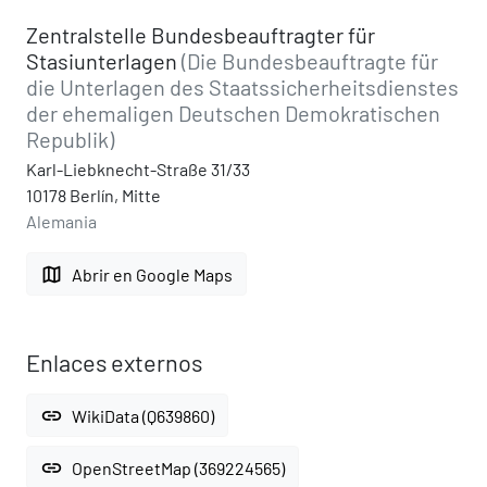
Zentralstelle Bundesbeauftragter für
Stasiunterlagen
(Die Bundesbeauftragte für
die Unterlagen des Staatssicherheitsdienstes
der ehemaligen Deutschen Demokratischen
Republik)
Karl-Liebknecht-Straße 31/33
10178 Berlín, Mitte
Alemania
map
Abrir en Google Maps
Enlaces externos
link
WikiData (Q639860)
link
OpenStreetMap (369224565)