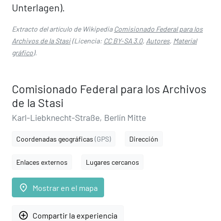
Unterlagen).
Extracto del artículo de Wikipedia
Comisionado Federal para los
Archivos de la Stasi
(Licencia:
CC BY-SA 3.0
,
Autores
,
Material
gráfico
).
Comisionado Federal para los Archivos
de la Stasi
Karl-Liebknecht-Straße, Berlín Mitte
Coordenadas geográficas
(GPS)
Dirección
Enlaces externos
Lugares cercanos
place
Mostrar en el mapa
add_circle_outline
Compartir la experiencia