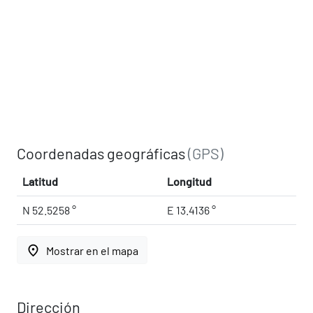
Coordenadas geográficas
(GPS)
Latitud
Longitud
N 52.5258 °
E 13.4136 °
place
Mostrar en el mapa
Dirección