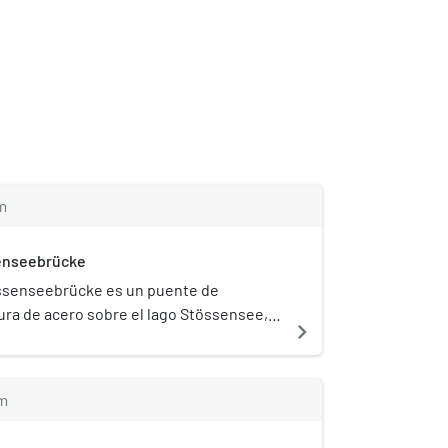
m
enseebrücke
ssenseebrücke es un puente de
ra de acero sobre el lago Stössensee,
navigate_next
lse del río Havel en el distrito berlinés
ndau.[1]​
m