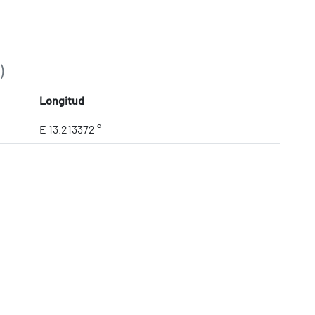
)
Longitud
E 13.213372 °