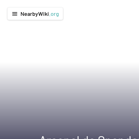
NearbyWiki
.org
menu