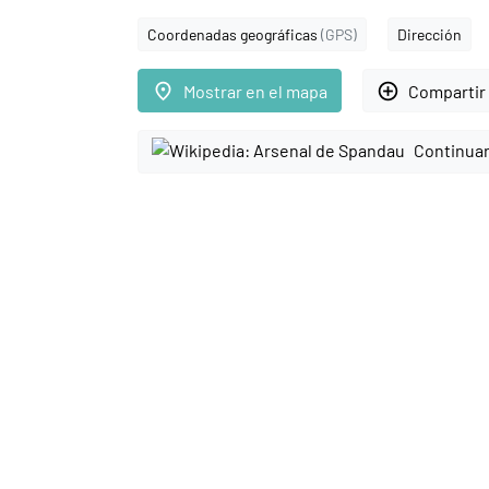
Coordenadas geográficas
(GPS)
Dirección
place
add_circle_outline
Mostrar en el mapa
Compartir 
Continuar