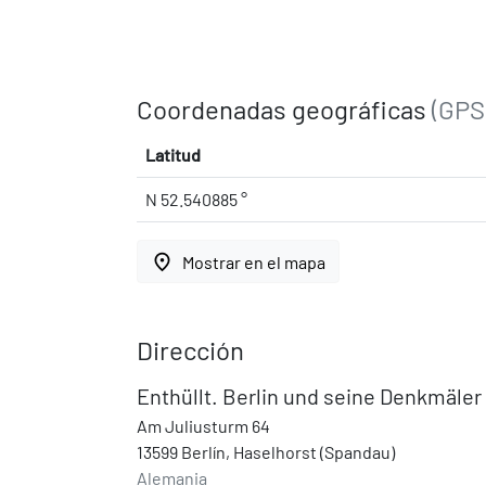
Coordenadas geográficas
(GPS
Latitud
N 52.540885 °
place
Mostrar en el mapa
Dirección
Enthüllt. Berlin und seine Denkmäler
Am Juliusturm 64
13599 Berlín, Haselhorst (Spandau)
Alemania