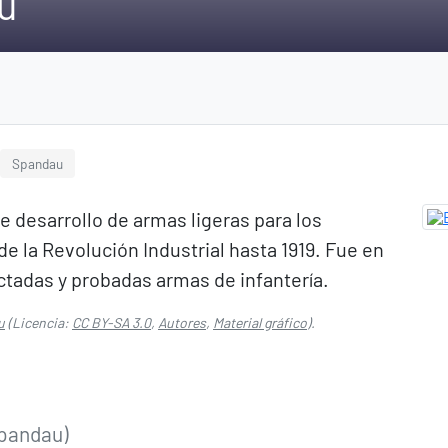
u
Spandau
e desarrollo de armas ligeras para los
e la Revolución Industrial hasta 1919.​ Fue en
tadas y probadas armas de infantería.
u
(Licencia:
CC BY-SA 3.0
,
Autores
,
Material gráfico
).
Spandau)