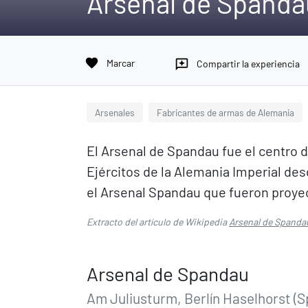
Arsenal de Spanda
favorite
Marcar
reviews
Compartir la experiencia
Arsenales
Fabricantes de armas de Alemania
El Arsenal de Spandau fue el centro d
Ejércitos de la Alemania Imperial desd
el Arsenal Spandau que fueron proyec
Extracto del artículo de Wikipedia
Arsenal de Spanda
Arsenal de Spandau
Am Juliusturm, Berlín Haselhorst (