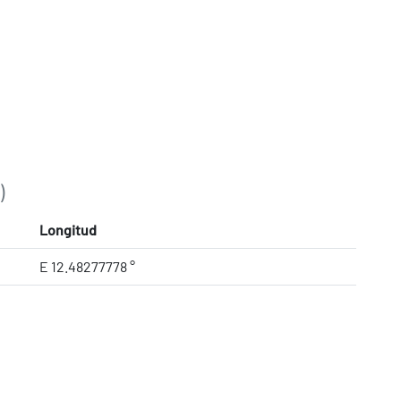
)
Longitud
E 12.48277778 °