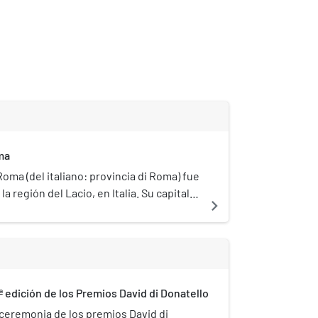
ma
Roma (del italiano: provincia di Roma) fue
la región del Lacio, en Italia. Su capital
navigate_next
 Roma, que además es la capital de la
 un área de 5352 km² y una población
9 habitantes (enero de 2011). El 1 de
ue reemplazada por la ciudad
 Roma Capital.[1]​
ª edición de los Premios David di Donatello
ceremonia de los premios David di