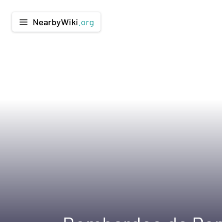
NearbyWiki
.org
menu