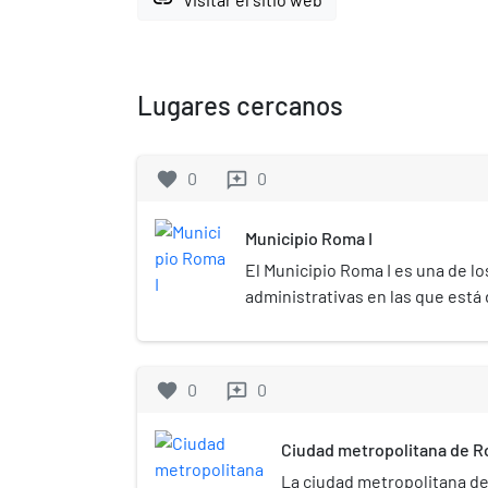
Lugares cercanos
favorite
0
0
reviews
Municipio Roma I
El Municipio Roma I es una de lo
administrativas en las que está 
Roma. En 2017 su población era
&&&&&&&&&0180606.&&&&&0180 
favorite
0
0
reviews
Ciudad metropolitana de R
La ciudad metropolitana de