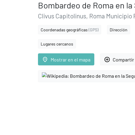
Bombardeo de Roma en la 
Clivus Capitolinus, Roma Municipio 
Coordenadas geográficas
(GPS)
Dirección
Lugares cercanos
place
add_circle_outline
Mostrar en el mapa
Compartir 