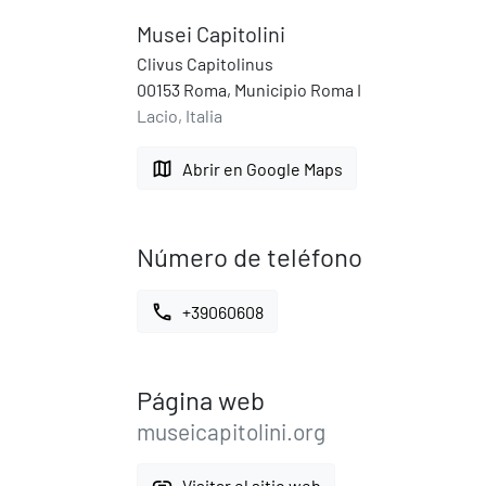
Musei Capitolini
Clivus Capitolinus
00153 Roma, Municipio Roma I
Lacio, Italia
map
Abrir en Google Maps
Número de teléfono
call
+39060608
Página web
museicapitolini.org
link
Visitar el sitio web