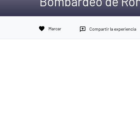
Bombardeo de Rom
favorite
Marcar
reviews
Compartir la experiencia