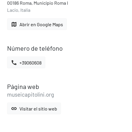
00186 Roma, Municipio Roma I
Lacio, Italia
map
Abrir en Google Maps
Número de teléfono
call
+39060608
Página web
museicapitolini.org
link
Visitar el sitio web