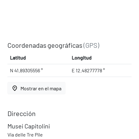
Coordenadas geográficas
(GPS)
Latitud
Longitud
N 41.89305556 °
E 12.48277778 °
place
Mostrar en el mapa
Dirección
Musei Capitolini
Via delle Tre Pile