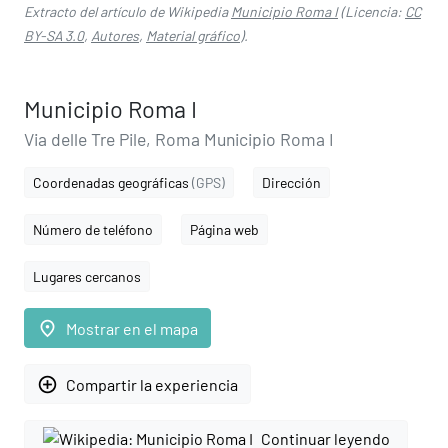
Extracto del artículo de Wikipedia
Municipio Roma I
(Licencia:
CC
BY-SA 3.0
,
Autores
,
Material gráfico
).
Municipio Roma I
Via delle Tre Pile, Roma Municipio Roma I
Coordenadas geográficas
(GPS)
Dirección
Número de teléfono
Página web
Lugares cercanos
place
Mostrar en el mapa
add_circle_outline
Compartir la experiencia
Continuar leyendo