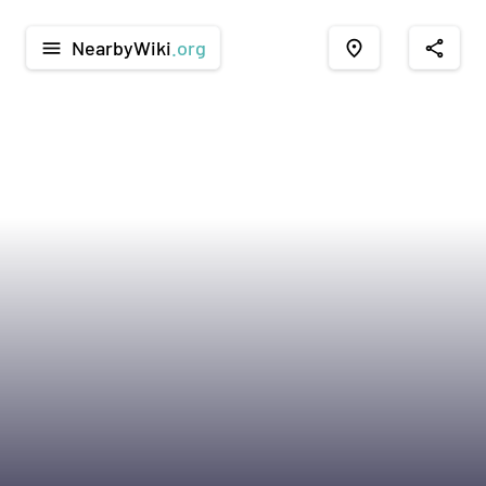
NearbyWiki
.org
menu
place
share