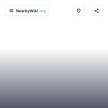
NearbyWiki
.org
menu
place
share