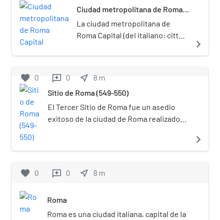
Ciudad metropolitana de Roma
Capital
La ciudad metropolitana de
Roma Capital (del italiano: città
navigate_next
metropolitana di Roma Capitale)
es un ente local italiano de la
región del Lacio, en el centro del
favorite
0
0
near_me
8
m
reviews
país. Su capital es la ciudad de
Sitio de Roma (549-550)
Roma, que además es la capital
de la república. El 1 de enero de
El Tercer Sitio de Roma fue un asedio
2015 reemplazó a la provincia de
exitoso de la ciudad de Roma realizado
Roma.[1]​ Tiene un área de 5352
por los ostrogodos liderados por Totila
navigate_next
km², y una población total de 4
entre los años 549 y 550 d. C. El evento
357 041 habitantes (2017). Es el
forma parte de la Guerra Gótica.
área metropolitana más poblada
favorite
0
0
near_me
8
m
reviews
de Italia.
Roma
Roma es una ciudad italiana, capital de la