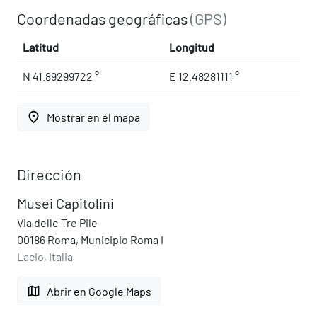
Coordenadas geográficas
(GPS)
Latitud
Longitud
N 41.89299722 °
E 12.48281111 °
place
Mostrar en el mapa
Dirección
Musei Capitolini
Via delle Tre Pile
00186 Roma, Municipio Roma I
Lacio, Italia
map
Abrir en Google Maps