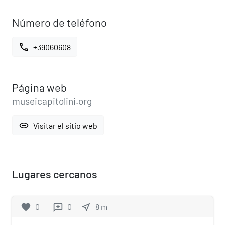
Número de teléfono
call
+39060608
Página web
museicapitolini.org
link
Visitar el sitio web
Lugares cercanos
favorite
0
0
near_me
8
m
reviews