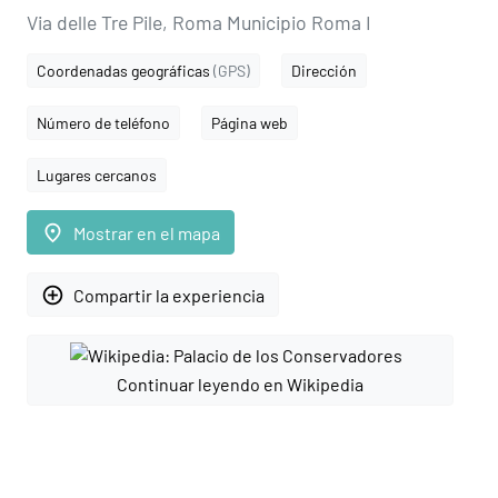
Via delle Tre Pile, Roma Municipio Roma I
Coordenadas geográficas
(GPS)
Dirección
Número de teléfono
Página web
Lugares cercanos
place
Mostrar en el mapa
add_circle_outline
Compartir la experiencia
Continuar leyendo en Wikipedia