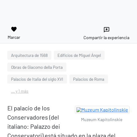
favorite
reviews
Marcar
Compartir la experiencia
Arquitectura de 1568
Edificios de Miguel Ángel
Obras de Giacomo della Porta
Palacios de Italia del siglo XVI
Palacios de Roma
... y 1 más
El palacio de los
Conservadores (del
Muzeum Kapitolinskie
italiano: Palazzo dei
Conservatori) está situado en la plaza del