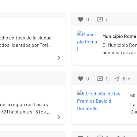
favorite
0
0
reviews
Municipio Roma 
edio exitoso de la ciudad
dos liderados por Totila
El Municipio Rom
evento forma parte de la
administrativas 
navigate_next
Roma. En 2017 s
&&&&&&&&&0180
favorite
0
0
near_me
6
m
reviews
50.
de la región del Lacio y
La 
 321 habitantes,[3]​ es el
Don
navigate_next
 tercera ciudad más
abr
r antonomasia, se le
a Urbe (Urbs). También