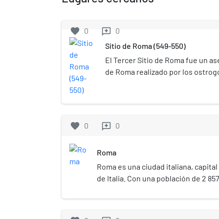
favorite
0
0
reviews
Sitio de Roma (549-550)
El Tercer Sitio de Roma fue un as
de Roma realizado por los ostrogo
entre los años 549 y 550 d. C. El 
Guerra Gótica.
favorite
0
0
reviews
Roma
Roma es una ciudad italiana, capital 
de Italia. Con una población de 2 857
municipio más poblado de Italia y la
poblada de la Unión Europea.[4]​ Po
conoce desde la Antigüedad como l