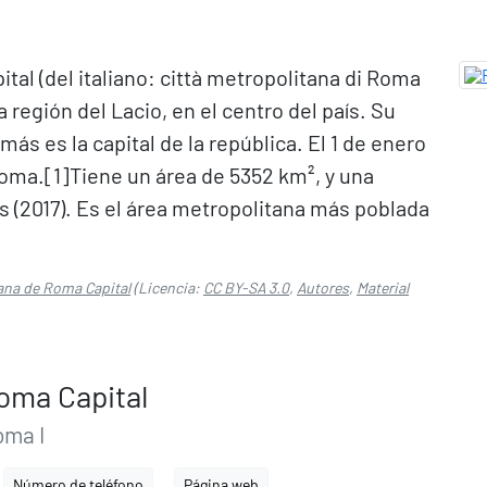
al (del italiano: città metropolitana di Roma
la región del Lacio, en el centro del país. Su
ás es la capital de la república. El 1 de enero
oma.[1]​ Tiene un área de 5352 km², y una
es (2017). Es el área metropolitana más poblada
ana de Roma Capital
(Licencia:
CC BY-SA 3.0
,
Autores
,
Material
oma Capital
oma I
Número de teléfono
Página web