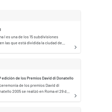
I
a I es una de los 15 subdivisiones
en las que está dividida la ciudad de
navigate_next
u población era de
606.&&&&&0180 606 habitantes.[1]​
ª edición de los Premios David di Donatello
ceremonia de los premios David di
atello 2005 se realizó en Roma el 29 de
navigate_next
il de 2005.