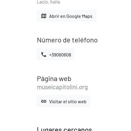
Lacio, Italia
map
Abrir en Google Maps
Número de teléfono
call
+39060608
Página web
museicapitolini.org
link
Visitar el sitio web
Lugares cercanos