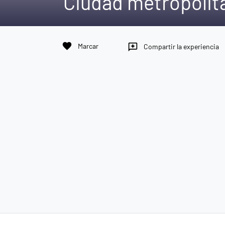
Ciudad metropolit
favorite
Marcar
reviews
Compartir la experiencia