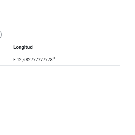
)
Longitud
E 12.482777777778 °