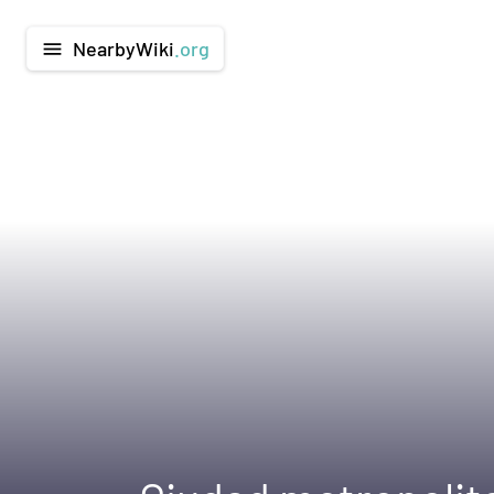
NearbyWiki
.org
menu